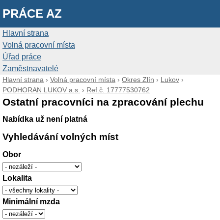
PRÁCE AZ
Hlavní strana
Volná pracovní místa
Úřad práce
Zaměstnavatelé
Hlavní strana
›
Volná pracovní místa
›
Okres Zlín
›
Lukov
›
PODHORAN LUKOV a.s.
›
Ref.č. 17777530762
Ostatní pracovníci na zpracování plechu
Nabídka už není platná
Vyhledávání volných míst
Obor
Lokalita
Minimální mzda