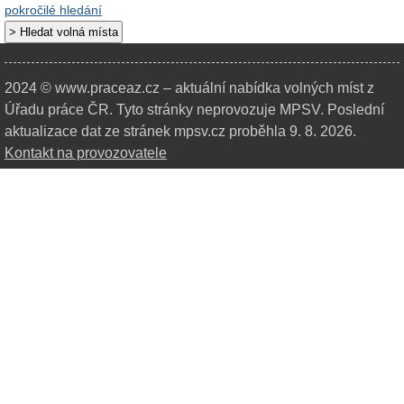
pokročilé hledání
2024 © www.praceaz.cz – aktuální nabídka volných míst z
Úřadu práce ČR.
Tyto stránky neprovozuje MPSV. Poslední
aktualizace dat ze stránek mpsv.cz proběhla 9. 8. 2026.
Kontakt na provozovatele