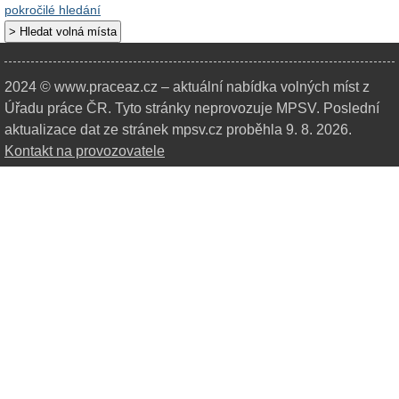
pokročilé hledání
2024 © www.praceaz.cz – aktuální nabídka volných míst z
Úřadu práce ČR.
Tyto stránky neprovozuje MPSV. Poslední
aktualizace dat ze stránek mpsv.cz proběhla 9. 8. 2026.
Kontakt na provozovatele