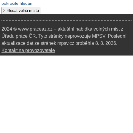
pokročilé hledání
2024 © www.praceaz.cz – aktuální nabídka volných míst z
Úřadu práce ČR.
Tyto stránky neprovozuje MPSV. Poslední
aktualizace dat ze stránek mpsv.cz proběhla 8. 8. 2026.
Kontakt na provozovatele