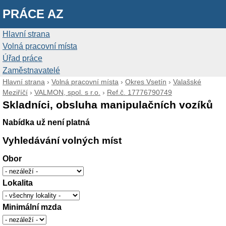
PRÁCE AZ
Hlavní strana
Volná pracovní místa
Úřad práce
Zaměstnavatelé
Hlavní strana
›
Volná pracovní místa
›
Okres Vsetín
›
Valašské
Meziříčí
›
VALMON, spol. s r.o.
›
Ref.č. 17776790749
Skladníci, obsluha manipulačních vozíků
Nabídka už není platná
Vyhledávání volných míst
Obor
Lokalita
Minimální mzda