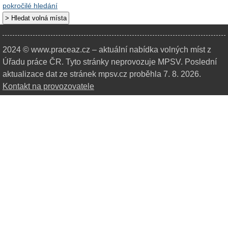
pokročilé hledání
2024 © www.praceaz.cz – aktuální nabídka volných míst z
Úřadu práce ČR.
Tyto stránky neprovozuje MPSV. Poslední
aktualizace dat ze stránek mpsv.cz proběhla 7. 8. 2026.
Kontakt na provozovatele