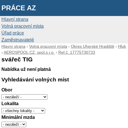
PRÁCE AZ
Hlavní strana
Volná pracovní místa
Úřad práce
Zaměstnavatelé
Hlavní strana
›
Volná pracovní místa
›
Okres Uherské Hradiště
›
Hluk
›
AEROSPOOL CZ, spol.s r.o.
›
Ref.č. 17775730733
svářeč TIG
Nabídka už není platná
Vyhledávání volných míst
Obor
Lokalita
Minimální mzda