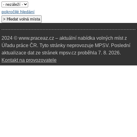
pokročilé hledání
2024 © www.praceaz.cz – aktuální nabídka volných míst z
Úřadu práce ČR.
Tyto stránky neprovozuje MPSV. Poslední
aktualizace dat ze stránek mpsv.cz proběhla 7. 8. 2026.
Kontakt na provozovatele