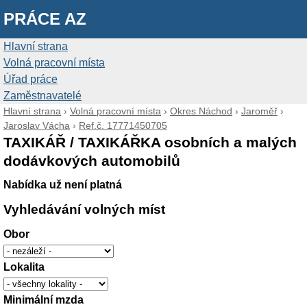
PRÁCE AZ
Hlavní strana
Volná pracovní místa
Úřad práce
Zaměstnavatelé
Hlavní strana
›
Volná pracovní místa
›
Okres Náchod
›
Jaroměř
›
Jaroslav Vácha
›
Ref.č. 17771450705
TAXIKÁŘ / TAXIKÁŘKA osobních a malých
dodávkových automobilů
Nabídka už není platná
Vyhledávání volných míst
Obor
Lokalita
Minimální mzda