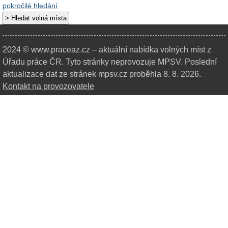
pokročilé hledání
2024 © www.praceaz.cz – aktuální nabídka volných míst z
Úřadu práce ČR.
Tyto stránky neprovozuje MPSV. Poslední
aktualizace dat ze stránek mpsv.cz proběhla 8. 8. 2026.
Kontakt na provozovatele