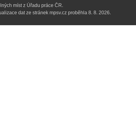
lných míst z Úřadu práce ČR.
alizace dat ze stránek mpsv.cz proběhla 8. 8. 2026.