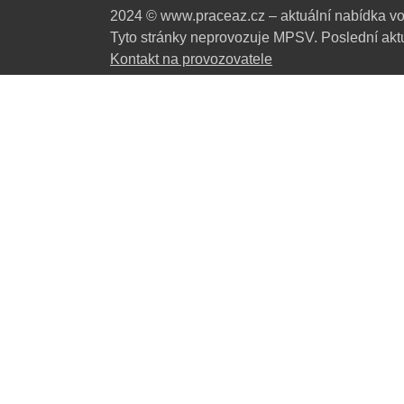
2024 © www.praceaz.cz – aktuální nabídka vo
Tyto stránky neprovozuje MPSV. Poslední aktu
Kontakt na provozovatele