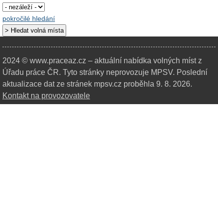
pokročilé hledání
2024 © www.praceaz.cz – aktuální nabídka volných míst z
Úřadu práce ČR.
Tyto stránky neprovozuje MPSV. Poslední
aktualizace dat ze stránek mpsv.cz proběhla 9. 8. 2026.
Kontakt na provozovatele