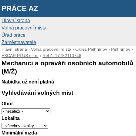
PRÁCE AZ
Hlavní strana
Volná pracovní místa
Úřad práce
Zaměstnavatelé
Hlavní strana
›
Volná pracovní místa
›
Okres Pelhřimov
›
Pelhřimov
›
EXCAR PLUS s.r.o.
›
Ref.č. 17752110748
Mechanici a opraváři osobních automobilů
(M/Ž)
Nabídka už není platná
Vyhledávání volných míst
Obor
Lokalita
Minimální mzda