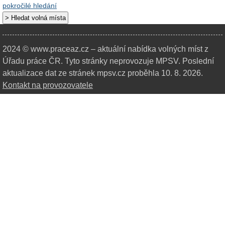
pokročilé hledání
2024 © www.praceaz.cz – aktuální nabídka volných míst z
Úřadu práce ČR.
Tyto stránky neprovozuje MPSV. Poslední
aktualizace dat ze stránek mpsv.cz proběhla 10. 8. 2026.
Kontakt na provozovatele