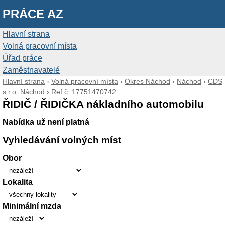
PRÁCE AZ
Hlavní strana
Volná pracovní místa
Úřad práce
Zaměstnavatelé
Hlavní strana
›
Volná pracovní místa
›
Okres Náchod
›
Náchod
›
CDS
s.r.o. Náchod
›
Ref.č. 17751470742
ŘIDIČ / ŘIDIČKA nákladního automobilu
Nabídka už není platná
Vyhledávání volných míst
Obor
Lokalita
Minimální mzda