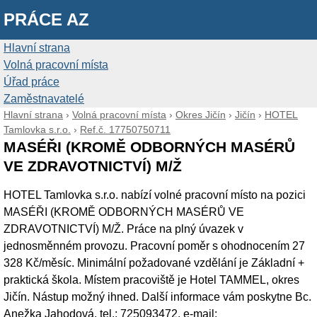
PRÁCE AZ
Hlavní strana
Volná pracovní místa
Úřad práce
Zaměstnavatelé
Hlavní strana
›
Volná pracovní místa
›
Okres Jičín
›
Jičín
›
HOTEL
Tamlovka s.r.o.
›
Ref.č. 17750750711
MASÉŘI (KROMĚ ODBORNÝCH MASÉRŮ
VE ZDRAVOTNICTVÍ) M/Ž
HOTEL Tamlovka s.r.o. nabízí volné pracovní místo na pozici
MASÉŘI (KROMĚ ODBORNÝCH MASÉRŮ VE
ZDRAVOTNICTVÍ) M/Ž. Práce na plný úvazek v
jednosměnném provozu. Pracovní poměr s ohodnocením 27
328 Kč/měsíc. Minimální požadované vzdělání je Základní +
praktická škola. Místem pracoviště je Hotel TAMMEL, okres
Jičín. Nástup možný ihned. Další informace vám poskytne Bc.
Anežka Jahodová, tel.: 725093472, e-mail: