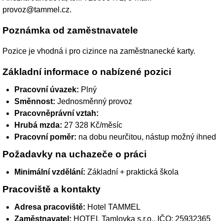
provoz@tammel.cz.
Poznámka od zaměstnavatele
Pozice je vhodná i pro cizince na zaměstnanecké karty.
Základní informace o nabízené pozici
Pracovní úvazek:
Plný
Směnnost:
Jednosměnný provoz
Pracovněprávní vztah:
Hrubá mzda:
27 328 Kč/měsíc
Pracovní poměr:
na dobu neurčitou, nástup možný ihned
Požadavky na uchazeče o práci
Minimální vzdělání:
Základní + praktická škola
Pracoviště a kontakty
Adresa pracoviště:
Hotel TAMMEL
Zaměstnavatel:
HOTEL Tamlovka s.r.o.
, IČO: 25932365