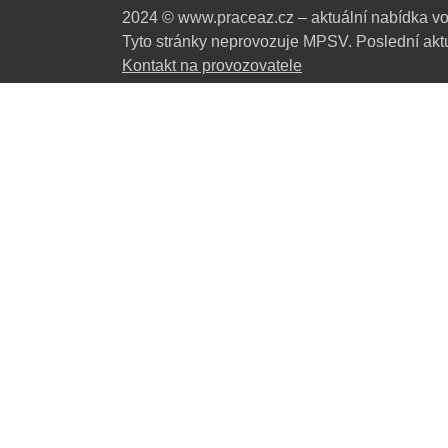
2024 © www.praceaz.cz – aktuální nabídka vo
Tyto stránky neprovozuje MPSV. Poslední aktu
Kontakt na provozovatele