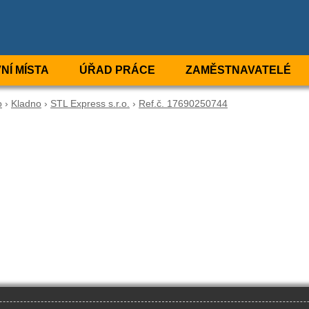
NÍ MÍSTA
ÚŘAD PRÁCE
ZAMĚSTNAVATELÉ
o
›
Kladno
›
STL Express s.r.o.
›
Ref.č. 17690250744