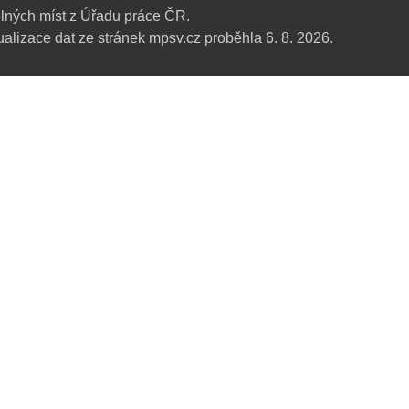
lných míst z Úřadu práce ČR.
alizace dat ze stránek mpsv.cz proběhla 6. 8. 2026.