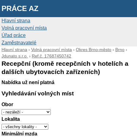
PRÁCE AZ
Hlavní strana
Volná pracovní místa
Úřad práce
Zaměstnavatelé
Hlavní strana
›
Volná pracovní místa
›
Okres Brno-město
›
Brno
›
Jdunato s.r.o.
›
Ref.č. 17687450742
Recepční (kromě recepčních v hotelích a
dalších ubytovacích zařízeních)
Nabídka už není platná
Vyhledávání volných míst
Obor
Lokalita
Minimální mzda