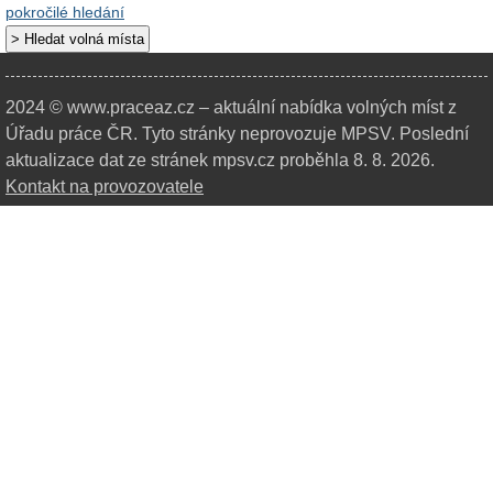
pokročilé hledání
2024 © www.praceaz.cz – aktuální nabídka volných míst z
Úřadu práce ČR.
Tyto stránky neprovozuje MPSV. Poslední
aktualizace dat ze stránek mpsv.cz proběhla 8. 8. 2026.
Kontakt na provozovatele