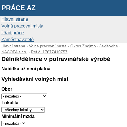
PRÁCE AZ
Hlavní strana
Volná pracovní místa
Úřad práce
Zaměstnavatelé
Hlavní strana
›
Volná pracovní místa
›
Okres Znojmo
›
Jevišovice
›
NACOFA s.r.o.
›
Ref.č. 17677410757
Dělník/dělnice v potravinářské výrobě
Nabídka už není platná
Vyhledávání volných míst
Obor
Lokalita
Minimální mzda