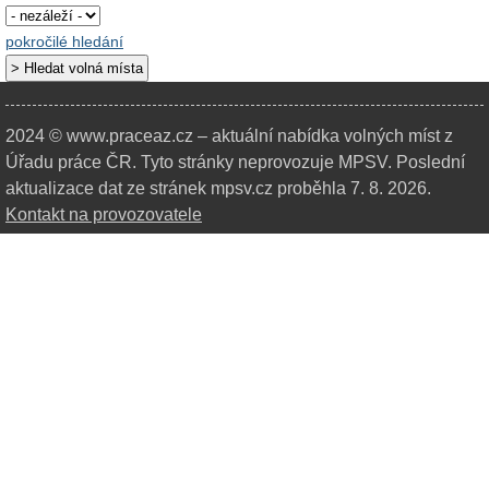
pokročilé hledání
2024 © www.praceaz.cz – aktuální nabídka volných míst z
Úřadu práce ČR.
Tyto stránky neprovozuje MPSV. Poslední
aktualizace dat ze stránek mpsv.cz proběhla 7. 8. 2026.
Kontakt na provozovatele