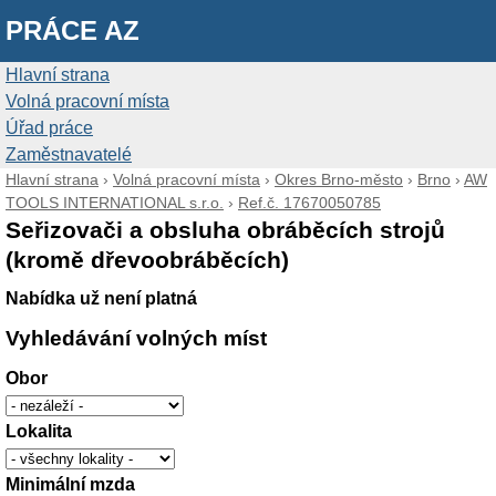
PRÁCE AZ
Hlavní strana
Volná pracovní místa
Úřad práce
Zaměstnavatelé
Hlavní strana
›
Volná pracovní místa
›
Okres Brno-město
›
Brno
›
AW
TOOLS INTERNATIONAL s.r.o.
›
Ref.č. 17670050785
Seřizovači a obsluha obráběcích strojů
(kromě dřevoobráběcích)
Nabídka už není platná
Vyhledávání volných míst
Obor
Lokalita
Minimální mzda