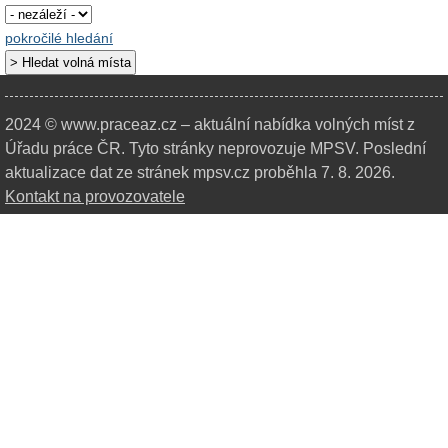
pokročilé hledání
2024 © www.praceaz.cz – aktuální nabídka volných míst z
Úřadu práce ČR.
Tyto stránky neprovozuje MPSV. Poslední
aktualizace dat ze stránek mpsv.cz proběhla 7. 8. 2026.
Kontakt na provozovatele