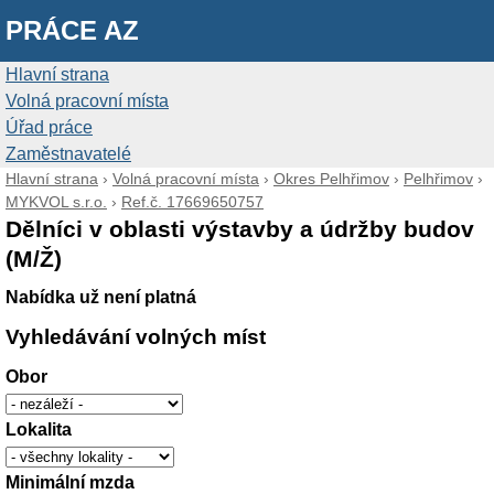
PRÁCE AZ
Hlavní strana
Volná pracovní místa
Úřad práce
Zaměstnavatelé
Hlavní strana
›
Volná pracovní místa
›
Okres Pelhřimov
›
Pelhřimov
›
MYKVOL s.r.o.
›
Ref.č. 17669650757
Dělníci v oblasti výstavby a údržby budov
(M/Ž)
Nabídka už není platná
Vyhledávání volných míst
Obor
Lokalita
Minimální mzda