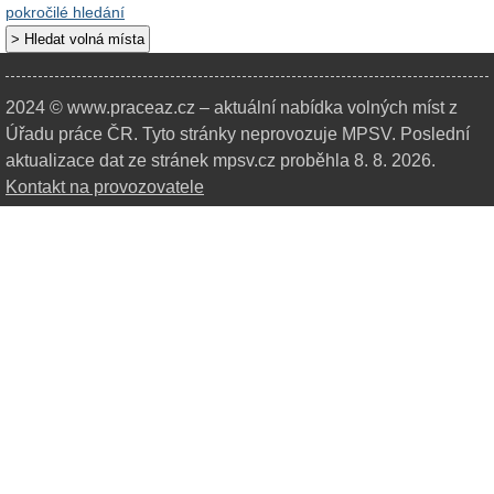
pokročilé hledání
2024 © www.praceaz.cz – aktuální nabídka volných míst z
Úřadu práce ČR.
Tyto stránky neprovozuje MPSV. Poslední
aktualizace dat ze stránek mpsv.cz proběhla 8. 8. 2026.
Kontakt na provozovatele