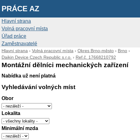
PRÁCE AZ
Hlavní strana
Volná pracovní místa
Úřad práce
Zaměstnavatelé
Hlavní strana
›
Volná pracovní místa
›
Okres Brno-město
›
Brno
›
Daikin Device Czech Republic s.r.o.
›
Ref.č. 17668210792
Montážní dělníci mechanických zařízení
Nabídka už není platná
Vyhledávání volných míst
Obor
Lokalita
Minimální mzda