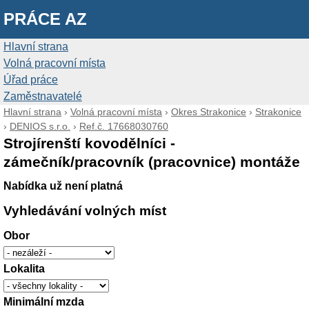
PRÁCE AZ
Hlavní strana
Volná pracovní místa
Úřad práce
Zaměstnavatelé
Hlavní strana
›
Volná pracovní místa
›
Okres Strakonice
›
Strakonice
›
DENIOS s.r.o.
›
Ref.č. 17668030760
Strojírenští kovodělníci -
zámečník/pracovník (pracovnice) montáže
Nabídka už není platná
Vyhledávání volných míst
Obor
Lokalita
Minimální mzda