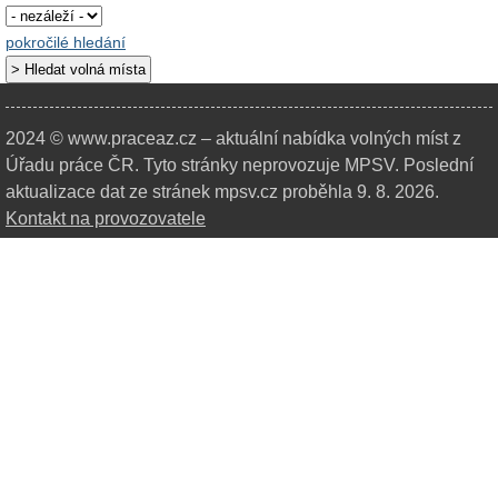
pokročilé hledání
2024 © www.praceaz.cz – aktuální nabídka volných míst z
Úřadu práce ČR.
Tyto stránky neprovozuje MPSV. Poslední
aktualizace dat ze stránek mpsv.cz proběhla 9. 8. 2026.
Kontakt na provozovatele