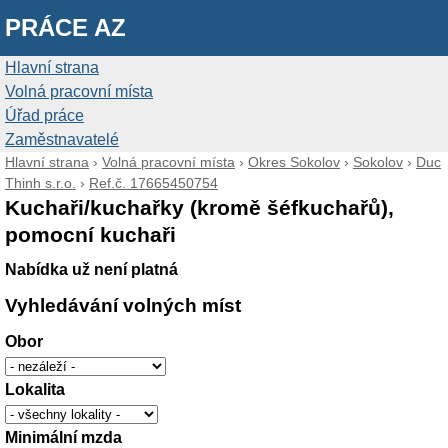
PRÁCE AZ
Hlavní strana
Volná pracovní místa
Úřad práce
Zaměstnavatelé
Hlavní strana
›
Volná pracovní místa
›
Okres Sokolov
›
Sokolov
›
Duc
Thinh s.r.o.
›
Ref.č. 17665450754
Kuchaři/kuchařky (kromě šéfkuchařů),
pomocní kuchaři
Nabídka už není platná
Vyhledávání volných míst
Obor
Lokalita
Minimální mzda