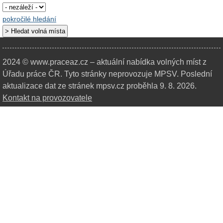
pokročilé hledání
2024 © www.praceaz.cz – aktuální nabídka volných míst z
Úřadu práce ČR.
Tyto stránky neprovozuje MPSV. Poslední
aktualizace dat ze stránek mpsv.cz proběhla 9. 8. 2026.
Kontakt na provozovatele