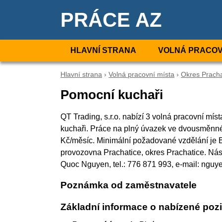
PRÁCE AZ
HLAVNÍ STRANA
VOLNÁ PRACOV
Hlavní strana
›
Volná pracovní místa
›
Okres Pracha
Pomocní kuchaři
QT Trading, s.r.o. nabízí 3 volná pracovní mí
kuchaři. Práce na plný úvazek ve dvousměnn
Kč/měsíc. Minimální požadované vzdělání je Be
provozovna Prachatice, okres Prachatice. Ná
Quoc Nguyen, tel.: 776 871 993, e-mail: ng
Poznámka od zaměstnavatele
Základní informace o nabízené pozi