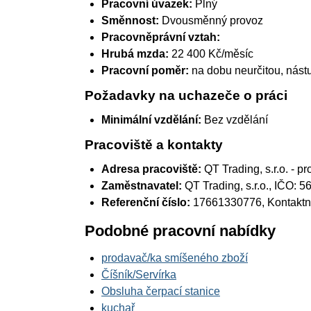
Pracovní úvazek:
Plný
Směnnost:
Dvousměnný provoz
Pracovněprávní vztah:
Hrubá mzda:
22 400 Kč/měsíc
Pracovní poměr:
na dobu neurčitou, nást
Požadavky na uchazeče o práci
Minimální vzdělání:
Bez vzdělání
Pracoviště a kontakty
Adresa pracoviště:
QT Trading, s.r.o. - p
Zaměstnavatel:
QT Trading, s.r.o.
, IČO: 
Referenční číslo:
17661330776, Kontaktní
Podobné pracovní nabídky
prodavač/ka smíšeného zboží
Číšník/Servírka
Obsluha čerpací stanice
kuchař