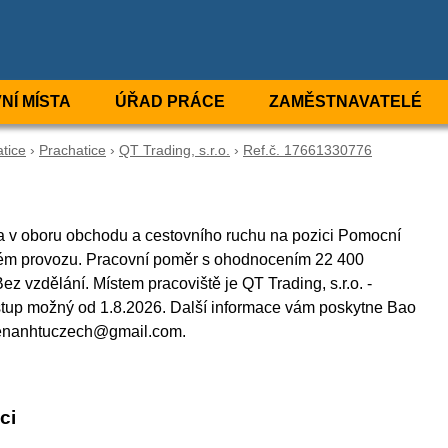
NÍ MÍSTA
ÚŘAD PRÁCE
ZAMĚSTNAVATELÉ
tice
›
Prachatice
›
QT Trading, s.r.o.
›
Ref.č. 17661330776
sta v oboru obchodu a cestovního ruchu na pozici Pomocní
ém provozu. Pracovní poměr s ohodnocením 22 400
z vzdělání. Místem pracoviště je QT Trading, s.r.o. -
stup možný od 1.8.2026. Další informace vám poskytne Bao
uyenanhtuczech@gmail.com.
ci