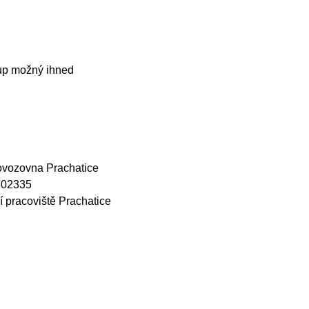
up možný ihned
rovozovna Prachatice
5602335
 pracoviště Prachatice