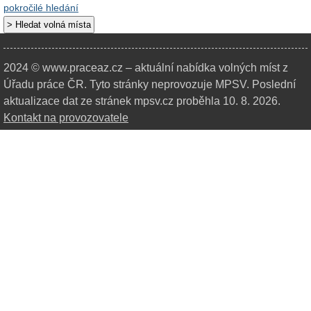
pokročilé hledání
2024 © www.praceaz.cz – aktuální nabídka volných míst z
Úřadu práce ČR.
Tyto stránky neprovozuje MPSV. Poslední
aktualizace dat ze stránek mpsv.cz proběhla 10. 8. 2026.
Kontakt na provozovatele