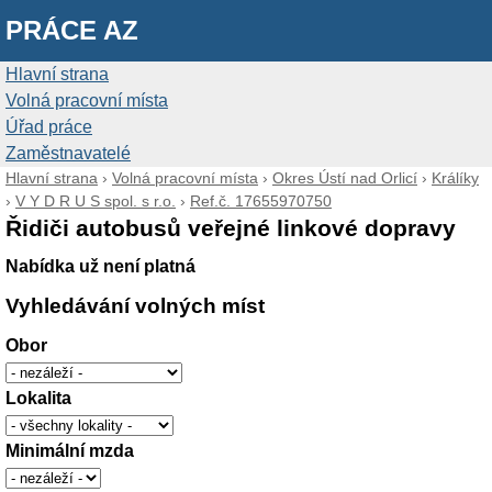
PRÁCE AZ
Hlavní strana
Volná pracovní místa
Úřad práce
Zaměstnavatelé
Hlavní strana
›
Volná pracovní místa
›
Okres Ústí nad Orlicí
›
Králíky
›
V Y D R U S spol. s r.o.
›
Ref.č. 17655970750
Řidiči autobusů veřejné linkové dopravy
Nabídka už není platná
Vyhledávání volných míst
Obor
Lokalita
Minimální mzda