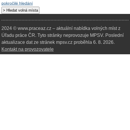
pokročilé hledání
2024 © www.praceaz.cz – aktuální nabídka volných míst z
Úřadu práce ČR.
Tyto stránky neprovozuje MPSV. Poslední
aktualizace dat ze stránek mpsv.cz proběhla 6. 8. 2026.
Kontakt na provozovatele