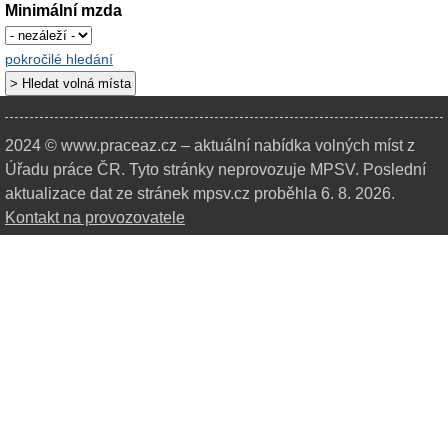
Minimální mzda
pokročilé hledání
2024 © www.praceaz.cz – aktuální nabídka volných míst z
Úřadu práce ČR.
Tyto stránky neprovozuje MPSV. Poslední
aktualizace dat ze stránek mpsv.cz proběhla 6. 8. 2026.
Kontakt na provozovatele