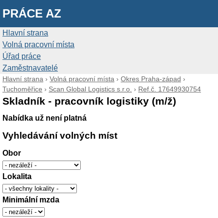
PRÁCE AZ
Hlavní strana
Volná pracovní místa
Úřad práce
Zaměstnavatelé
Hlavní strana
›
Volná pracovní místa
›
Okres Praha-západ
›
Tuchoměřice
›
Scan Global Logistics s.r.o.
›
Ref.č. 17649930754
Skladník - pracovník logistiky (m/ž)
Nabídka už není platná
Vyhledávání volných míst
Obor
Lokalita
Minimální mzda