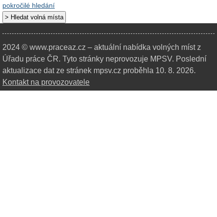
pokročilé hledání
2024 © www.praceaz.cz – aktuální nabídka volných míst z
Úřadu práce ČR.
Tyto stránky neprovozuje MPSV. Poslední
aktualizace dat ze stránek mpsv.cz proběhla 10. 8. 2026.
Kontakt na provozovatele