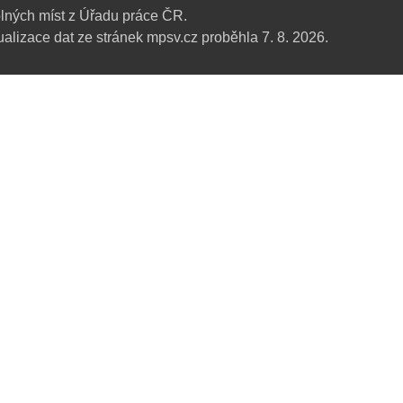
lných míst z Úřadu práce ČR.
alizace dat ze stránek mpsv.cz proběhla 7. 8. 2026.