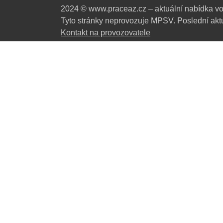
2024 © www.praceaz.cz – aktuální nabídka vo
Tyto stránky neprovozuje MPSV. Poslední aktu
Kontakt na provozovatele