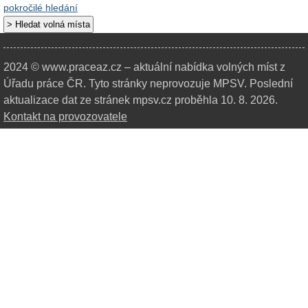
pokročilé hledání
2024 © www.praceaz.cz – aktuální nabídka volných míst z
Úřadu práce ČR.
Tyto stránky neprovozuje MPSV. Poslední
aktualizace dat ze stránek mpsv.cz proběhla 10. 8. 2026.
Kontakt na provozovatele