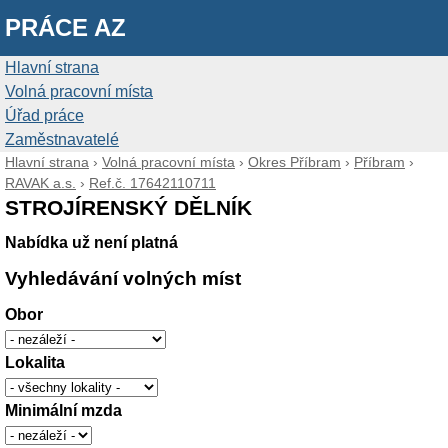
PRÁCE AZ
Hlavní strana
Volná pracovní místa
Úřad práce
Zaměstnavatelé
Hlavní strana
›
Volná pracovní místa
›
Okres Příbram
›
Příbram
›
RAVAK a.s.
›
Ref.č. 17642110711
STROJÍRENSKÝ DĚLNÍK
Nabídka už není platná
Vyhledávání volných míst
Obor
Lokalita
Minimální mzda