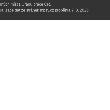
lných míst z Úřadu práce ČR.
alizace dat ze stránek mpsv.cz proběhla 7. 8. 2026.