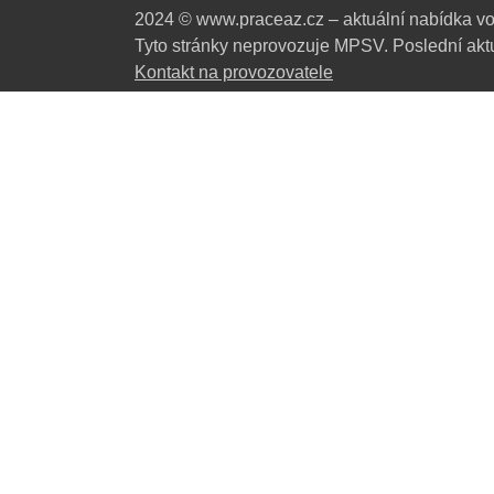
2024 © www.praceaz.cz – aktuální nabídka vo
Tyto stránky neprovozuje MPSV. Poslední aktu
Kontakt na provozovatele