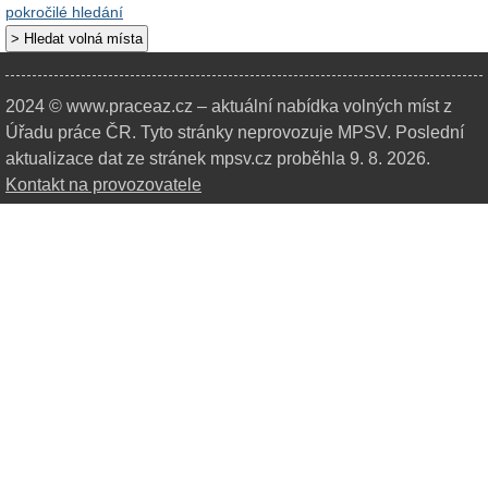
pokročilé hledání
2024 © www.praceaz.cz – aktuální nabídka volných míst z
Úřadu práce ČR.
Tyto stránky neprovozuje MPSV. Poslední
aktualizace dat ze stránek mpsv.cz proběhla 9. 8. 2026.
Kontakt na provozovatele