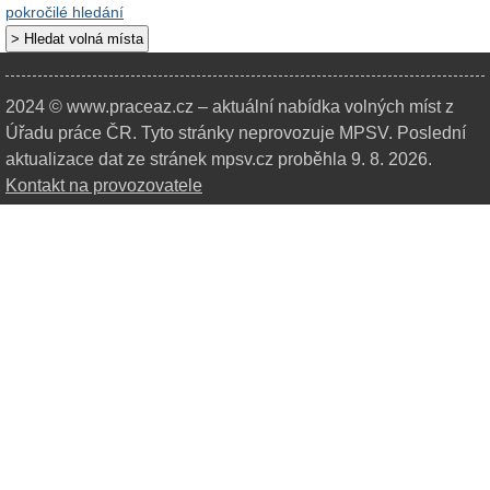
pokročilé hledání
2024 © www.praceaz.cz – aktuální nabídka volných míst z
Úřadu práce ČR.
Tyto stránky neprovozuje MPSV. Poslední
aktualizace dat ze stránek mpsv.cz proběhla 9. 8. 2026.
Kontakt na provozovatele