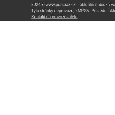
2024 © www.praceaz.cz – aktuální nabídka vo
Tyto stránky neprovozuje MPSV. Poslední aktu
Kontakt na provozovatele