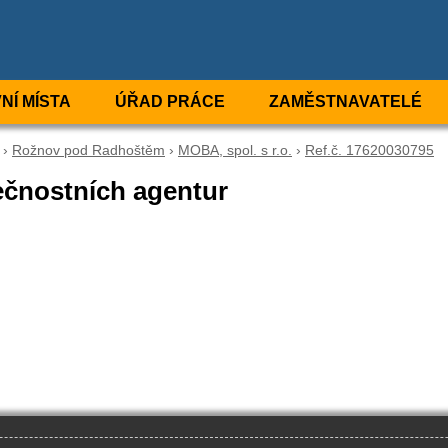
NÍ MÍSTA
ÚŘAD PRÁCE
ZAMĚSTNAVATELÉ
›
Rožnov pod Radhoštěm
›
MOBA, spol. s r.o.
›
Ref.č. 17620030795
ečnostních agentur