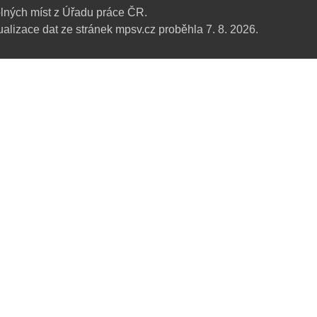
lných míst z Úřadu práce ČR.
alizace dat ze stránek mpsv.cz proběhla 7. 8. 2026.