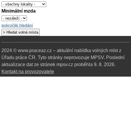
Minimální mzda
pokročilé hledání
2024 © www.praceaz.cz – aktuální nabídka volných míst z
Úřadu práce ČR.
Tyto stránky neprovozuje MPSV. Poslední
aktualizace dat ze stránek mpsv.cz proběhla 9. 8. 2026.
Kontakt na provozovatele