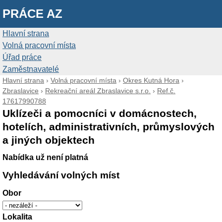
PRÁCE AZ
Hlavní strana
Volná pracovní místa
Úřad práce
Zaměstnavatelé
Hlavní strana
›
Volná pracovní místa
›
Okres Kutná Hora
›
Zbraslavice
›
Rekreační areál Zbraslavice s.r.o.
›
Ref.č.
17617990788
Uklízeči a pomocníci v domácnostech,
hotelích, administrativních, průmyslových
a jiných objektech
Nabídka už není platná
Vyhledávání volných míst
Obor
Lokalita