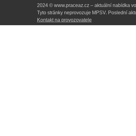
2024 © www.praceaz.cz – aktuální nabídka vo
Tyto stránky neprovozuje MPSV. Poslední aktu
Kontakt na provozovatele