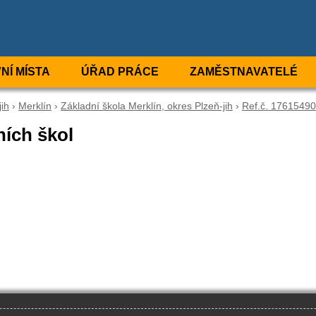
NÍ MÍSTA
ÚŘAD PRÁCE
ZAMĚSTNAVATELÉ
jih
›
Merklín
›
Základní škola Merklín, okres Plzeň-jih
›
Ref.č. 1761549
ních škol