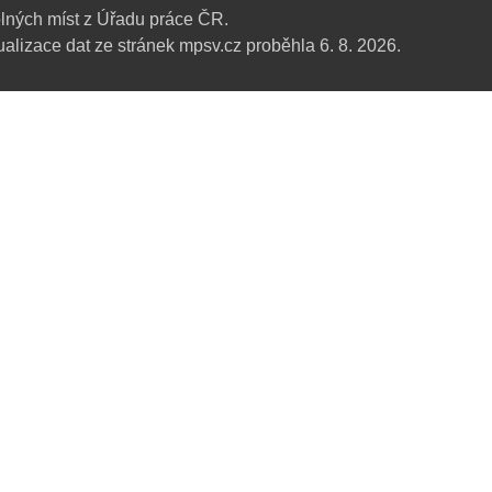
lných míst z Úřadu práce ČR.
alizace dat ze stránek mpsv.cz proběhla 6. 8. 2026.