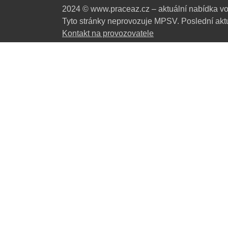
2024 © www.praceaz.cz – aktuální nabídka vo
Tyto stránky neprovozuje MPSV. Poslední aktu
Kontakt na provozovatele