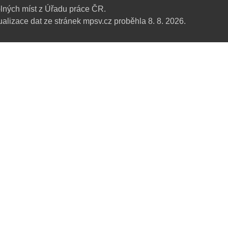
lných míst z Úřadu práce ČR.
alizace dat ze stránek mpsv.cz proběhla 8. 8. 2026.