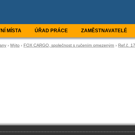
NÍ MÍSTA
ÚŘAD PRÁCE
ZAMĚSTNAVATELÉ
any
›
Mýto
›
FOX CARGO, společnost s ručením omezeným
›
Ref.č. 