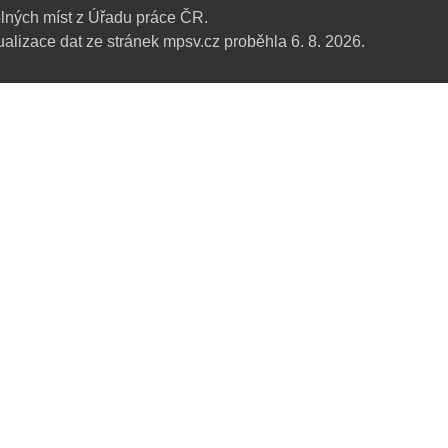
lných míst z Úřadu práce ČR.
alizace dat ze stránek mpsv.cz proběhla 6. 8. 2026.