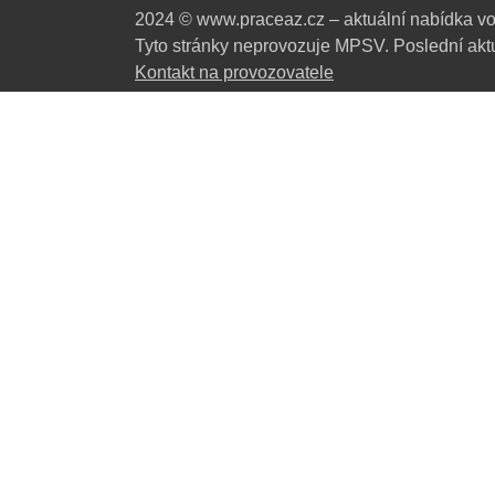
2024 © www.praceaz.cz – aktuální nabídka vo
Tyto stránky neprovozuje MPSV. Poslední aktu
Kontakt na provozovatele