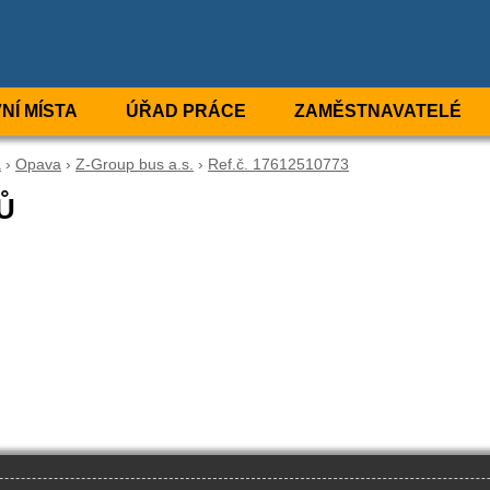
NÍ MÍSTA
ÚŘAD PRÁCE
ZAMĚSTNAVATELÉ
a
›
Opava
›
Z-Group bus a.s.
›
Ref.č. 17612510773
Ů