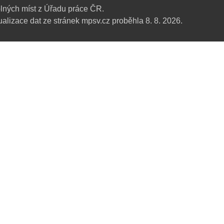
lných míst z Úřadu práce ČR.
alizace dat ze stránek mpsv.cz proběhla 8. 8. 2026.