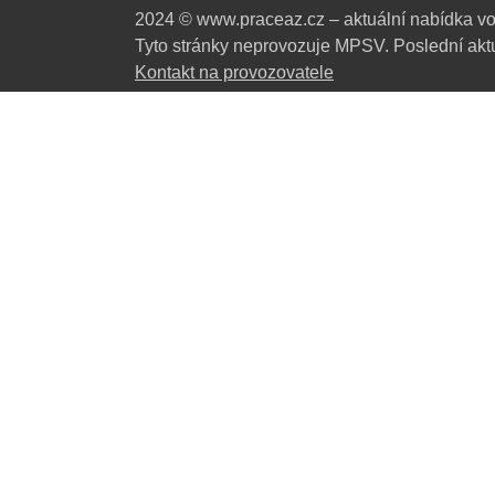
2024 © www.praceaz.cz – aktuální nabídka vo
Tyto stránky neprovozuje MPSV. Poslední aktu
Kontakt na provozovatele