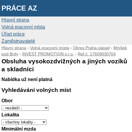
PRÁCE AZ
Hlavní strana
Volná pracovní místa
Úřad práce
Zaměstnavatelé
Hlavní strana
›
Volná pracovní místa
›
Okres Praha-západ
›
Mníšek
pod Brdy
›
INVEST PROMOTION s.r.o.
›
Ref.č. 17609030704
Obsluha vysokozdvižných a jiných vozíků
a skladníci
Nabídka už není platná
Vyhledávání volných míst
Obor
Lokalita
Minimální mzda