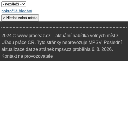
pokročilé hledání
2024 © www.praceaz.cz – aktuální nabídka volných míst z
Úřadu práce ČR.
Tyto stránky neprovozuje MPSV. Poslední
aktualizace dat ze stránek mpsv.cz proběhla 6. 8. 2026.
Kontakt na provozovatele