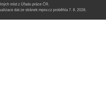
lných míst z Úřadu práce ČR.
alizace dat ze stránek mpsv.cz proběhla 7. 8. 2026.