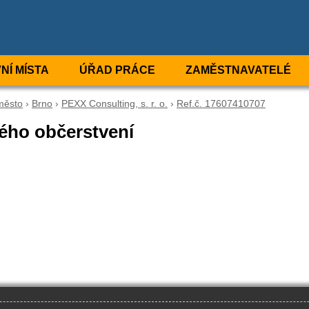
NÍ MÍSTA
ÚŘAD PRÁCE
ZAMĚSTNAVATELÉ
město
›
Brno
›
PEXX Consulting, s. r. o.
›
Ref.č. 17607410707
lého občerstvení