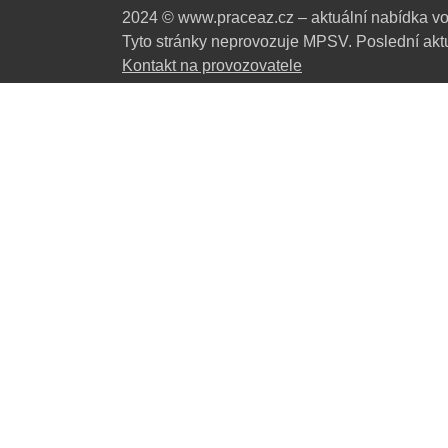
2024 © www.praceaz.cz – aktuální nabídka vo
Tyto stránky neprovozuje MPSV. Poslední aktu
Kontakt na provozovatele