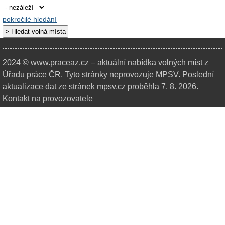
pokročilé hledání
2024 © www.praceaz.cz – aktuální nabídka volných míst z
Úřadu práce ČR.
Tyto stránky neprovozuje MPSV. Poslední
aktualizace dat ze stránek mpsv.cz proběhla 7. 8. 2026.
Kontakt na provozovatele