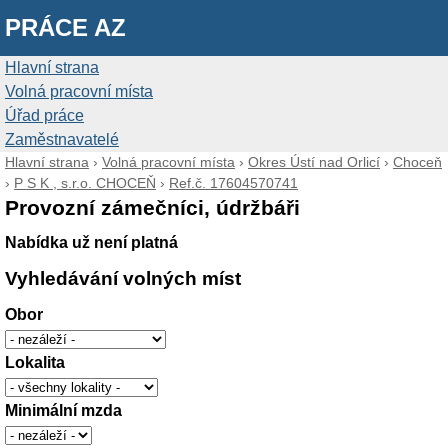
PRÁCE AZ
Hlavní strana
Volná pracovní místa
Úřad práce
Zaměstnavatelé
Hlavní strana
›
Volná pracovní místa
›
Okres Ústí nad Orlicí
›
Choceň
›
P S K , s.r.o. CHOCEŇ
›
Ref.č. 17604570741
Provozní zámečníci, údržbáři
Nabídka už není platná
Vyhledávání volných míst
Obor
Lokalita
Minimální mzda