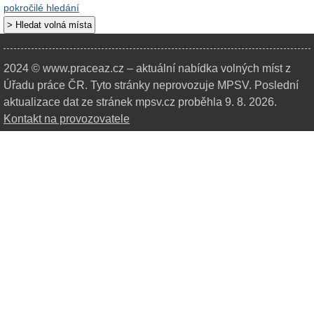
pokročilé hledání
2024 © www.praceaz.cz – aktuální nabídka volných míst z
Úřadu práce ČR.
Tyto stránky neprovozuje MPSV. Poslední
aktualizace dat ze stránek mpsv.cz proběhla 9. 8. 2026.
Kontakt na provozovatele