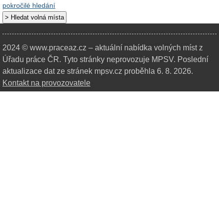
pokročilé hledání
2024 © www.praceaz.cz – aktuální nabídka volných míst z
Úřadu práce ČR.
Tyto stránky neprovozuje MPSV. Poslední
aktualizace dat ze stránek mpsv.cz proběhla 6. 8. 2026.
Kontakt na provozovatele