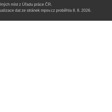
lných míst z Úřadu práce ČR.
alizace dat ze stránek mpsv.cz proběhla 8. 8. 2026.