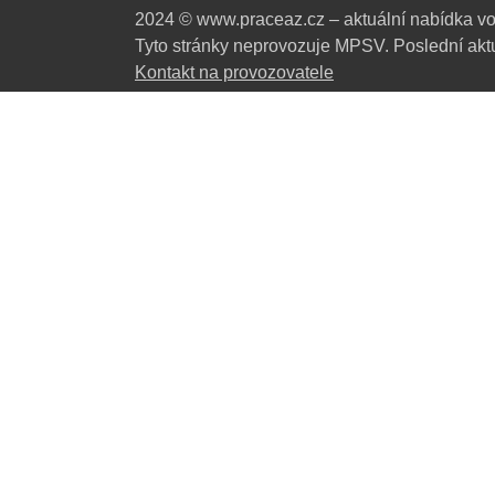
2024 © www.praceaz.cz – aktuální nabídka vo
Tyto stránky neprovozuje MPSV. Poslední aktu
Kontakt na provozovatele