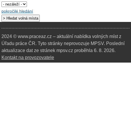
pokročilé hledání
2024 © www.praceaz.cz – aktuální nabídka volných míst z
Úřadu práce ČR.
Tyto stránky neprovozuje MPSV. Poslední
aktualizace dat ze stránek mpsv.cz proběhla 6. 8. 2026.
Kontakt na provozovatele