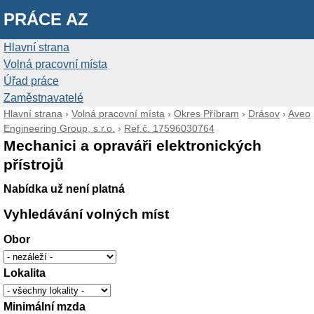
PRÁCE AZ
Hlavní strana
Volná pracovní místa
Úřad práce
Zaměstnavatelé
Hlavní strana
›
Volná pracovní místa
›
Okres Příbram
›
Drásov
›
Aveo
Engineering Group, s.r.o.
›
Ref.č. 17596030764
Mechanici a opraváři elektronických
přístrojů
Nabídka už není platná
Vyhledávání volných míst
Obor
Lokalita
Minimální mzda