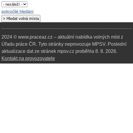
pokročilé hledání
2024 © www.praceaz.cz – aktuální nabídka volných míst z
Úřadu práce ČR.
Tyto stránky neprovozuje MPSV. Poslední
aktualizace dat ze stránek mpsv.cz proběhla 8. 8. 2026.
Kontakt na provozovatele