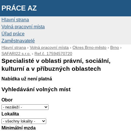
PRÁCE AZ
Hlavní strana
Volná pracovní místa
Úřad práce
Zaměstnavatelé
Hlavní strana
›
Volná pracovní místa
›
Okres Brno-město
›
Brno
›
SAFARI22 s.r.o.
›
Ref.č. 17594570720
Specialisté v oblasti právní, sociální,
kulturní a v příbuzných oblastech
Nabídka už není platná
Vyhledávání volných míst
Obor
Lokalita
Minimální mzda