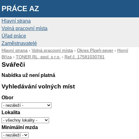
PRÁCE AZ
Hlavní strana
Volná pracovní místa
Úřad práce
Zaměstnavatelé
Hlavní strana
›
Volná pracovní místa
›
Okres Plzeň-sever
›
Horní
Bříza
›
TONER RL, spol. s r.o.
›
Ref.č. 17581030781
Svářeči
Nabídka už není platná
Vyhledávání volných míst
Obor
Lokalita
Minimální mzda