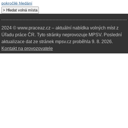
pokročilé hledání
2024 © www.praceaz.cz – aktuální nabídka volných míst z
Úřadu práce ČR.
Tyto stránky neprovozuje MPSV. Poslední
aktualizace dat ze stránek mpsv.cz proběhla 9. 8. 2026.
Kontakt na provozovatele