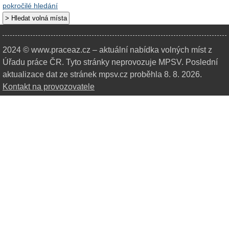
pokročilé hledání
2024 © www.praceaz.cz – aktuální nabídka volných míst z
Úřadu práce ČR.
Tyto stránky neprovozuje MPSV. Poslední
aktualizace dat ze stránek mpsv.cz proběhla 8. 8. 2026.
Kontakt na provozovatele