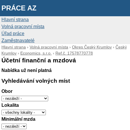
PRÁCE AZ
Hlavní strana
Volná pracovní místa
Úřad práce
Zaměstnavatelé
Hlavní strana
›
Volná pracovní místa
›
Okres Český Krumlov
›
Český
Krumlov
›
Economics, s.r.o.
›
Ref.č. 17578770778
Účetní finanční a mzdová
Nabídka už není platná
Vyhledávání volných míst
Obor
Lokalita
Minimální mzda