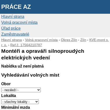
PRÁCE AZ
Hlavní strana
Volná pracovní místa
Úřad práce
Zaměstnavatelé
Hlavní strana
›
Volná pracovní místa
›
Okres Zlín
›
Zlín
›
KVE-mont s.
r. o.
›
Ref.č. 17564210787
Montéři a opraváři silnoproudých
elektrických vedení
Nabídka už není platná
Vyhledávání volných míst
Obor
Lokalita
Minimální mzda