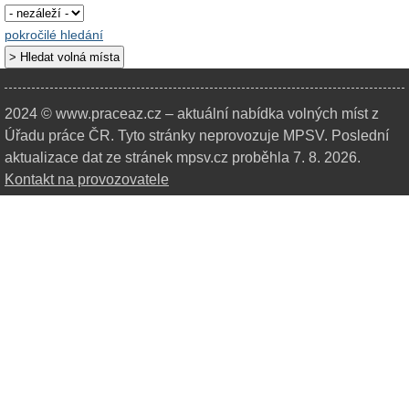
pokročilé hledání
2024 © www.praceaz.cz – aktuální nabídka volných míst z
Úřadu práce ČR.
Tyto stránky neprovozuje MPSV. Poslední
aktualizace dat ze stránek mpsv.cz proběhla 7. 8. 2026.
Kontakt na provozovatele