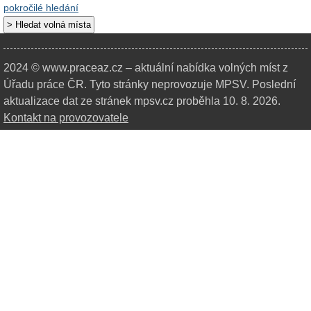
pokročilé hledání
2024 © www.praceaz.cz – aktuální nabídka volných míst z
Úřadu práce ČR.
Tyto stránky neprovozuje MPSV. Poslední
aktualizace dat ze stránek mpsv.cz proběhla 10. 8. 2026.
Kontakt na provozovatele