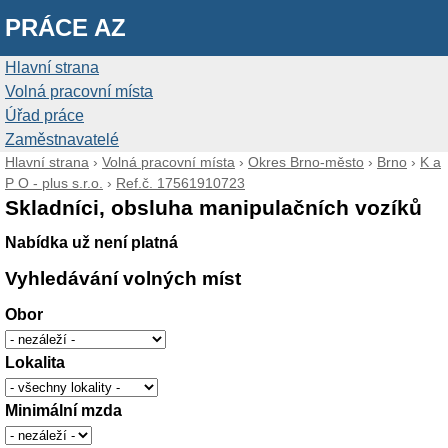
PRÁCE AZ
Hlavní strana
Volná pracovní místa
Úřad práce
Zaměstnavatelé
Hlavní strana
›
Volná pracovní místa
›
Okres Brno-město
›
Brno
›
K a
P O - plus s.r.o.
›
Ref.č. 17561910723
Skladníci, obsluha manipulačních vozíků
Nabídka už není platná
Vyhledávání volných míst
Obor
Lokalita
Minimální mzda