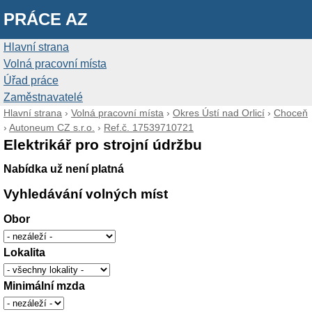
PRÁCE AZ
Hlavní strana
Volná pracovní místa
Úřad práce
Zaměstnavatelé
Hlavní strana
›
Volná pracovní místa
›
Okres Ústí nad Orlicí
›
Choceň
›
Autoneum CZ s.r.o.
›
Ref.č. 17539710721
Elektrikář pro strojní údržbu
Nabídka už není platná
Vyhledávání volných míst
Obor
Lokalita
Minimální mzda