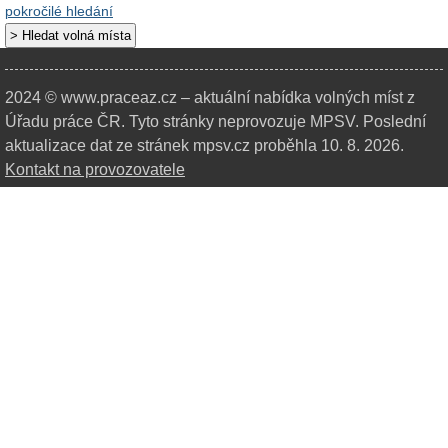
pokročilé hledání
2024 © www.praceaz.cz – aktuální nabídka volných míst z
Úřadu práce ČR.
Tyto stránky neprovozuje MPSV. Poslední
aktualizace dat ze stránek mpsv.cz proběhla 10. 8. 2026.
Kontakt na provozovatele