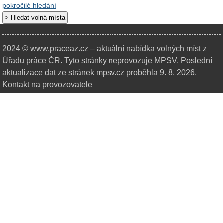
pokročilé hledání
2024 © www.praceaz.cz – aktuální nabídka volných míst z
Úřadu práce ČR.
Tyto stránky neprovozuje MPSV. Poslední
aktualizace dat ze stránek mpsv.cz proběhla 9. 8. 2026.
Kontakt na provozovatele