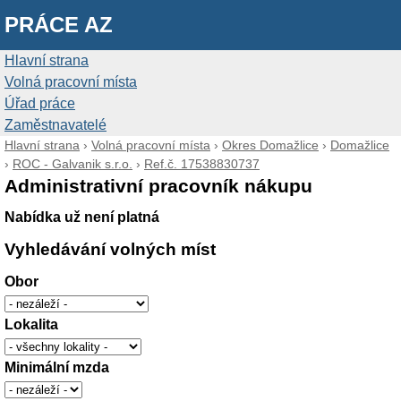
PRÁCE AZ
Hlavní strana
Volná pracovní místa
Úřad práce
Zaměstnavatelé
Hlavní strana
›
Volná pracovní místa
›
Okres Domažlice
›
Domažlice
›
ROC - Galvanik s.r.o.
›
Ref.č. 17538830737
Administrativní pracovník nákupu
Nabídka už není platná
Vyhledávání volných míst
Obor
Lokalita
Minimální mzda