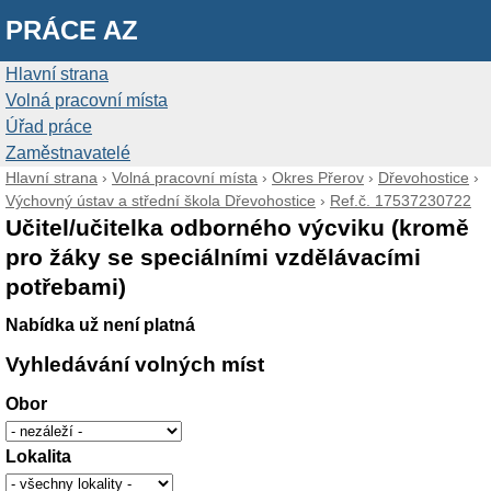
PRÁCE AZ
Hlavní strana
Volná pracovní místa
Úřad práce
Zaměstnavatelé
Hlavní strana
›
Volná pracovní místa
›
Okres Přerov
›
Dřevohostice
›
Výchovný ústav a střední škola Dřevohostice
›
Ref.č. 17537230722
Učitel/učitelka odborného výcviku (kromě
pro žáky se speciálními vzdělávacími
potřebami)
Nabídka už není platná
Vyhledávání volných míst
Obor
Lokalita