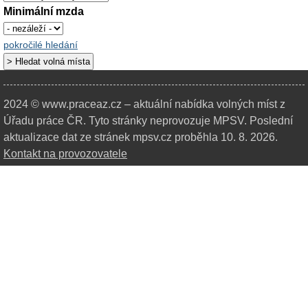
Minimální mzda
pokročilé hledání
2024 © www.praceaz.cz – aktuální nabídka volných míst z
Úřadu práce ČR.
Tyto stránky neprovozuje MPSV. Poslední
aktualizace dat ze stránek mpsv.cz proběhla 10. 8. 2026.
Kontakt na provozovatele